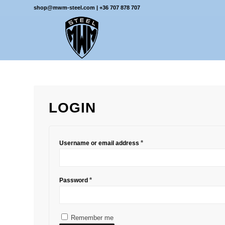
shop@mwm-steel.com
|
+36 707 878 707
LOGIN
*
Username or email address
*
Password
Remember me